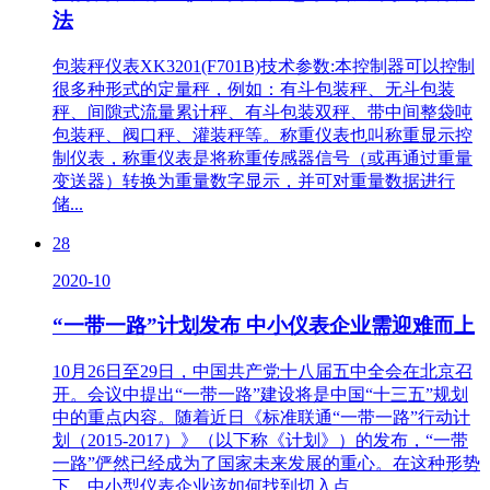
法
包装秤仪表XK3201(F701B)技术参数:本控制器可以控制
很多种形式的定量秤，例如：有斗包装秤、无斗包装
秤、间隙式流量累计秤、有斗包装双秤、带中间整袋吨
包装秤、阀口秤、灌装秤等。称重仪表也叫称重显示控
制仪表，称重仪表是将称重传感器信号（或再通过重量
变送器）转换为重量数字显示，并可对重量数据进行
储...
28
2020-10
“一带一路”计划发布 中小仪表企业需迎难而上
10月26日至29日，中国共产党十八届五中全会在北京召
开。会议中提出“一带一路”建设将是中国“十三五”规划
中的重点内容。随着近日《标准联通“一带一路”行动计
划（2015-2017）》（以下称《计划》）的发布，“一带
一路”俨然已经成为了国家未来发展的重心。在这种形势
下，中小型仪表企业该如何找到切入点，...